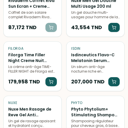
Rivaderm Coffret Riva
Nuxe Men Gel Douche
Sun Ecran + Creme
Multi Usage 200 ml
Hydra + 3 Cadeaux
Coffret de soin solaire
Un gel douche multi-
complet Rivaderm Riva
usages pour homme de la
Sun, idéal pour la
marque Nuxe, formulé pour
protection et la
87,172
TND
nettoyer en douceur la
43,554
TND
régénération de la peau
peau et les cheveux,
exposée au soleil.
laissant une sensation de
fraîcheur et de bien-être.
FILORGA
ISDIN
Filorga Time Filler
Isdinceutics Flavo-C
Night Creme Nuit
Melatonin Serum
Multi-Correction Rides
Reparateur Nuit 30
La crème anti-âge TIME-
Un sérum anti-âge
FILLER NIGHT de Filorga est
nocturne riche en
50 ml
Unidoses de 2 ml
une formule multi-
antioxydants et en
correction qui lisse les rides
179,958
TND
mélatonine pour nourrir,
207,000
TND
et revitalise la peau
régénérer et protéger la
masculine, pour une peau
peau des hommes contre
plus jeune et éclatante.
les signes de l'âge.
NUXE
PHYTO
Nuxe Men Rasage de
Phyto Phytolium+
Reve Gel Anti
Stimulating Shampoo
Irritations 150 ml
250 ml
Un gel de rasage apaisant
Shampooing régulateur
et hydratant conçu
pour cheveux gras, à base