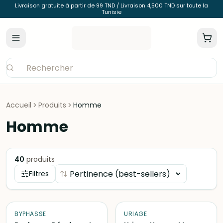
Livraison gratuite à partir de 99 TND / Livraison 4,500 TND sur toute la
Tunisie
Accueil
Produits
Homme
Homme
40
produits
Filtres
BYPHASSE
URIAGE