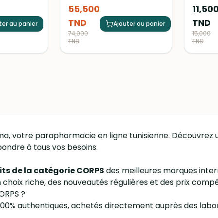
nfections
peaux sèches et sensibles.
pour une
55,500
11,50
. Elle
Nettoie en douceur, nourrit et
Idéal po
ients actifs
protège la peau. de la marque
abîmées
TND
TND
aident à
ter au panier
SVR.
Ajouter au panier
pignons
74,000
15,000
nfections et
TND
TND
ptômes
les
es rougeurs
a, votre parapharmacie en ligne tunisienne. Découvre
ondre à tous vos besoins.
its de la catégorie CORPS
des meilleures marques intern
choix riche, des nouveautés régulières et des prix compét
CORPS ?
100% authentiques, achetés directement auprès des laborat