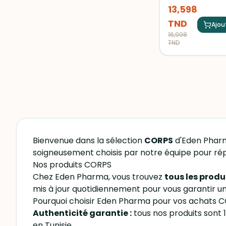
efficacement les i
13,598
fongiques cutanées
contient des ingréd
TND
antifongiques qui 
Ajou
éliminer les cham
16,998
responsables des i
TND
à réduire les sym
associés, comme 
démangeaisons, l
et l'irritation.
Bienvenue dans la sélection
CORPS
d'Eden Pharm
soigneusement choisis par notre équipe pour rép
Nos produits CORPS
Chez Eden Pharma, vous trouvez
tous les produ
mis à jour quotidiennement pour vous garantir un 
Pourquoi choisir Eden Pharma pour vos achats 
Authenticité garantie :
tous nos produits sont 
en Tunisie.