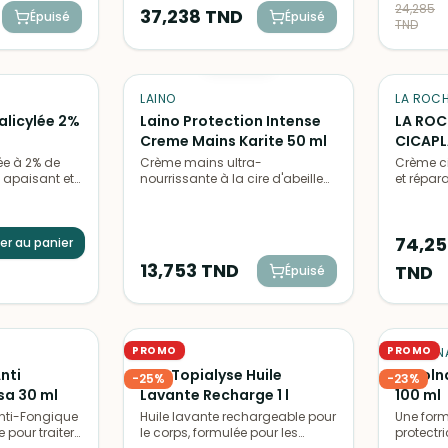
24,285
37,238
TND
Épuisé
Épuisé
TND
ÉPUISÉ
LAINO
LA ROC
Salicylée 2%
Laino Protection Intense
LA ROC
Creme Mains Karite 50 ml
CICAPL
ML
ée à 2% de
Crème mains ultra-
Crème ci
 apaisant et
nourrissante à la cire d'abeille
et répara
s peaux
pour une hydratation intense.
et abîmé
es.
Texture non grasse, répare et
hypoalle
protège les mains desséchées.
paraben
74,25
er au panier
sensible
13,753
TND
TND
Épuisé
PROMO
PROMO
SVR
CYTOLN
nti
SVR Topialyse Huile
Cytoln
-
25
%
-
23
%
sa 30 ml
Lavante Recharge 1 l
100 ml
nti-Fongique
Huile lavante rechargeable pour
Une form
pour traiter
le corps, formulée pour les
protectr