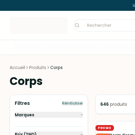
L
Accueil
Produits
Corps
Corps
Filtres
Réinitialiser
646
produits
Marques
−
PROMO
DAHLIA
Prix (TND)
−