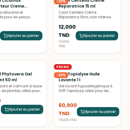
l Cicamax
Cytol Centella Creme
-
29
%
teur Creme
Reparatrice 15 ml
nte a l Huile de
catrisante et
Cytol Centella Crème
e pour les peaux
Réparatrice 15ml, soin intense
 30 ml
 à base de plantes
pour apaiser et réparer la peau
12,000
les. Hydrate, répare et
abîmée, cicatrices et vergetures.
 irritations. Texture non
Idéal pour une peau douce et
TND
absorption rapide.
Ajouter au panier
revitalisée.
Ajouter au panier
17,000
TND
PROMO
SVR
l Phytovera Gel
SVR Topialyse Huile
-
20
%
nt 50 ml
Lavante 1 l
sant et calmant à base
Gel lavant hypoallergénique 1L
s de plantes, idéal pour
SVR Topialyse, idéal pour les
 les irritations cutanées
peaux sèches et atopiques.
9
démangeaisons. Adapté
Doux et nourrissant, respecte le
60,900
ypes de peau.
film hydrolipidique de la peau.
Ajouter au panier
Ajouter au panier
TND
76,125
TND
ÉPUISÉ