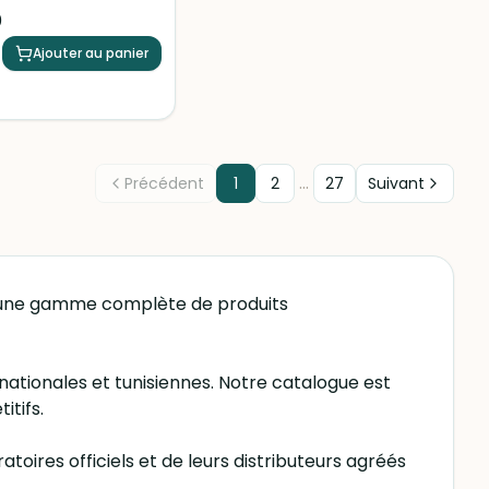
 peau douce et souple.
0
ur les peaux sèches et
.
Ajouter au panier
…
Précédent
1
2
27
Suivant
z une gamme complète de produits
ationales et tunisiennes. Notre catalogue est
itifs.
oires officiels et de leurs distributeurs agréés