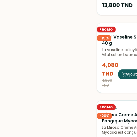
cutanées.
13,800
TND
PROMO
VITAL
Vital Vaseline 
-
15
%
40 g
La vaseline salicyl
Vital est un baume
hydratant pour le
4,080
sèches et rugueus
TND
Ajout
4,800
TND
PROMO
MIROSA
Mirosa Creme A
-
20
%
Fongique Myco
La Mirosa Crème A
Mycosa est conçue 