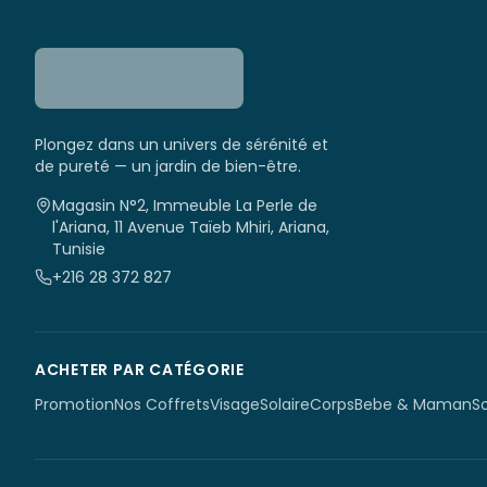
Plongez dans un univers de sérénité et
de pureté — un jardin de bien-être.
Magasin N°2, Immeuble La Perle de
l'Ariana, 11 Avenue Taïeb Mhiri, Ariana,
Tunisie
+216 28 372 827
ACHETER PAR CATÉGORIE
Promotion
Nos Coffrets
Visage
Solaire
Corps
Bebe & Maman
S