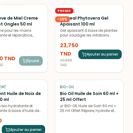
PROMO
PHYTÉAL
eve de Miel Creme
Phyteal Phytovera Gel
-
20
%
et Ongles 50 ml
Apaisant 100 ml
e pour les mains
Gel apaisant à base de plantes
nte et réparatrice,
pour soulager les irritations
ar Nuxe. Sa texture
cutanées et les
23,750
t non grasse pénètre
démangeaisons. Lutte contre
ent pour une
les rougeurs et les sensations
TND
ion efficace.
d'inconfort.
Ajouter au panier
0
TND
29,688
Épuisé
ND
TND
ÉPUISÉ
ENT
BIO-OIL
ent Huile de Noix de
Bio Oil Huile de Soin 60 ml +
0 ml
25 ml Offert
e bio hydratante et
🌿 BIO-OIL Huile de Soin 60 ml +
ante à base d'huile de
25 ml Offert Répare, hydrate et
coco, idéale pour
unifie le teint.
0
soin de votre peau en
L’incontournable Bio-Oil, experte
ur.
des soins pour la peau, est
Ajouter au panier
spécialement formulée pour