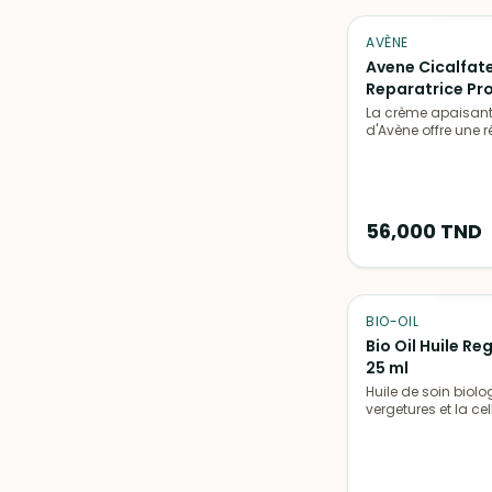
AVÈNE
Avene Cicalfat
Reparatrice Pr
100 ml + Eau Th
La crème apaisant
d'Avène offre une 
ml Gratuit
rapide et efficace
irritée ou lésée, to
les sensations de
démangeaisons e
tiraillements.
56,000
TND
ÉPUIS
BIO-OIL
Bio Oil Huile R
25 ml
Huile de soin biolo
vergetures et la cell
formulée à base d'
naturels. Favorise 
régénération de la
atténue les imperf