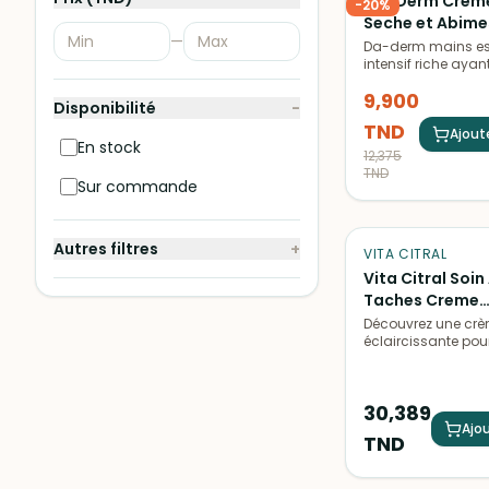
Da-Derm Creme
-
20
%
Seche et Abime
—
Da-derm mains est
intensif riche ayan
propriétés nourriss
9,900
hydratantes appor
Disponibilité
−
douceur et confor
TND
sèches abîmées et 
Ajout
En stock
12,375
TND
Sur commande
Autres filtres
+
VITA CITRAL
Vita Citral Soin
Taches Creme
Eclaircissante 
Découvrez une cr
éclaircissante pou
Age 75 ml
qui réduit les tach
pigmentaires et lut
vieillissement cuta
30,389
légère hydrate et ré
naturel de votre p
Ajou
TND
quotidien.
ÉPUIS