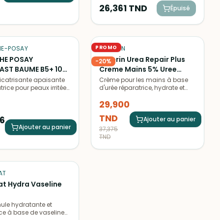
aider à améliorer l’apparence
26,361
TND
Épuisé
des cicatrices, vergetures et irrégularités
du teint. Cette huile légère
pénètre rapidement sans laisser
de film gras, tout en nourrissant
intensément la peau.
PROMO
HE-POSAY
EUCERIN
HE POSAY
Eucerin Urea Repair Plus
-
20
%
AST BAUME B5+ 100
Creme Mains 5% Uree
Reparatrice 75 ml
catrisante apaisante
Crème pour les mains à base
trice pour peaux irritées
d'urée réparatrice, hydrate et
es. Formule
protège les peaux sèches et
29,900
rgénique, sans
abîmées. Idéale pour réparer et
, adaptée aux peaux
apaiser les mains desséchées.
TND
6
s.
Ajouter au panier
Ajouter au panier
37,375
TND
AT
at Hydra Vaseline
ule hydratante et
ice à base de vaseline