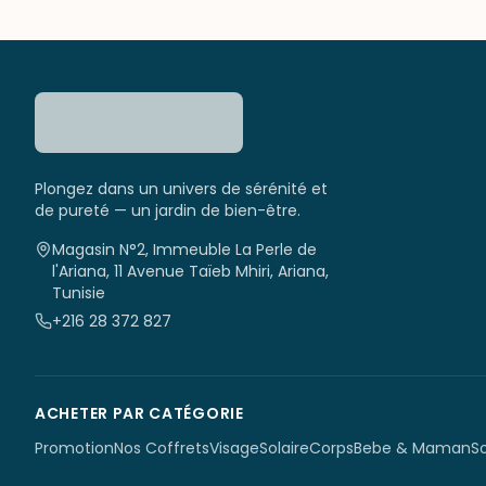
Plongez dans un univers de sérénité et
de pureté — un jardin de bien-être.
Magasin N°2, Immeuble La Perle de
l'Ariana, 11 Avenue Taïeb Mhiri, Ariana,
Tunisie
+216 28 372 827
ACHETER PAR CATÉGORIE
Promotion
Nos Coffrets
Visage
Solaire
Corps
Bebe & Maman
S