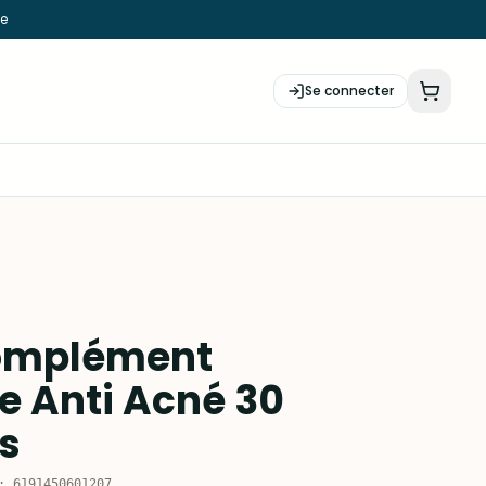
ie
Se connecter
omplément
e Anti Acné 30
s
:
6191450601207