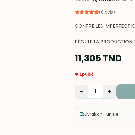
(
8
avis
)
CONTRE LES IMPERFECTIO
RÉGULE LA PRODUCTION D
11,305
TND
●
Épuisé
−
+
1
Livraison Tunisie