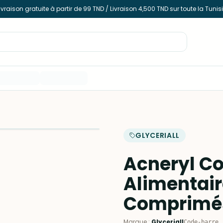
ivraison gratuite à partir de 99 TND / Livraison 4,500 TND sur toute la Tunis
GLYCERIALL
Acneryl C
Alimentair
Comprimé
Marque
:
Glyceriall
Code-barre