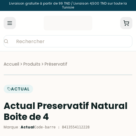
Livraison gratuite à partir de 99 TND / Livraison 4,500 TND sur toute la
Tunisie
Accueil
Produits
Préservatif
ACTUAL
Actual Preservatif Natural
Boite de 4
Marque
:
Actual
Code-barre
:
8413554112228