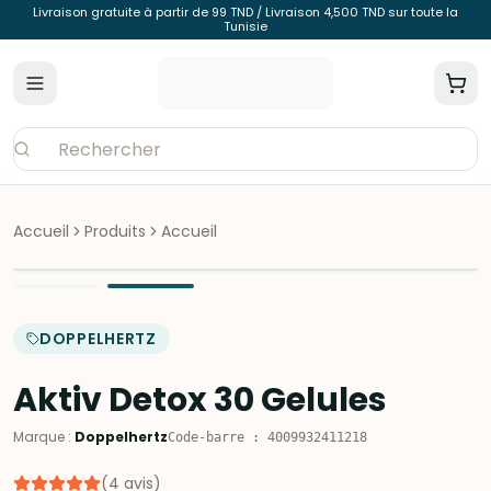
Livraison gratuite à partir de 99 TND / Livraison 4,500 TND sur toute la
Tunisie
Accueil
Produits
Accueil
DOPPELHERTZ
Aktiv Detox 30 Gelules
Marque
:
Doppelhertz
Code-barre
:
4009932411218
(
4
avis
)