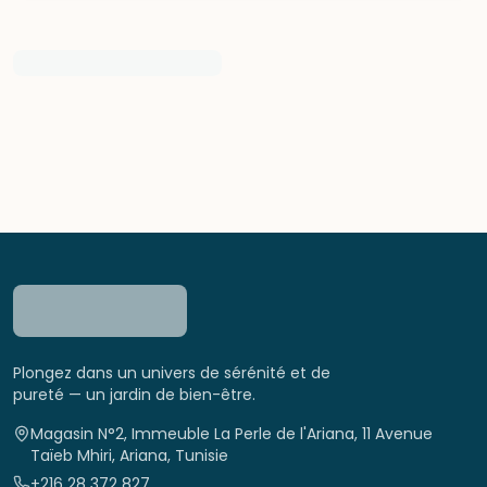
Plongez dans un univers de sérénité et de
pureté — un jardin de bien-être.
Magasin N°2, Immeuble La Perle de l'Ariana, 11 Avenue
Taïeb Mhiri, Ariana, Tunisie
+216 28 372 827