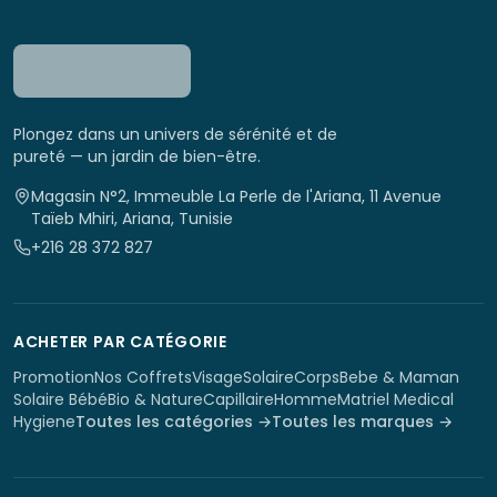
Plongez dans un univers de sérénité et de
pureté — un jardin de bien-être.
Magasin N°2, Immeuble La Perle de l'Ariana, 11 Avenue
Taïeb Mhiri, Ariana, Tunisie
+216 28 372 827
ACHETER PAR CATÉGORIE
Promotion
Nos Coffrets
Visage
Solaire
Corps
Bebe & Maman
Solaire Bébé
Bio & Nature
Capillaire
Homme
Matriel Medical
Hygiene
Toutes les catégories →
Toutes les marques →