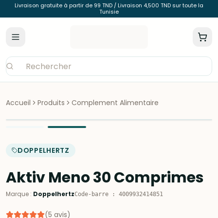
Livraison gratuite à partir de 99 TND / Livraison 4,500 TND sur toute la
Tunisie
Accueil
Produits
Complement Alimentaire
DOPPELHERTZ
Aktiv Meno 30 Comprimes
Marque
:
Doppelhertz
Code-barre
:
4009932414851
(
5
avis
)