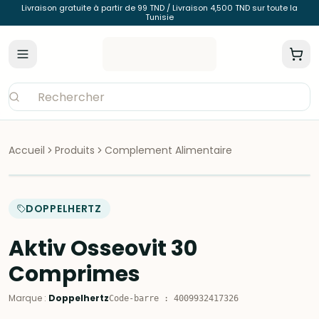
Livraison gratuite à partir de 99 TND / Livraison 4,500 TND sur toute la
Tunisie
Accueil
Produits
Complement Alimentaire
DOPPELHERTZ
Aktiv Osseovit 30
Comprimes
Marque
:
Doppelhertz
Code-barre
:
4009932417326