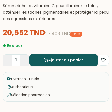
Sérum riche en vitamine C pour illuminer le teint,
atténuer les taches pigmentaires et protéger la peau
des agressions extérieures.
20,552
TND
27,403
TND
-
25
%
●
En stock
−
+
1
Ajouter au panier
Livraison Tunisie
Authentique
Sélection pharmacien