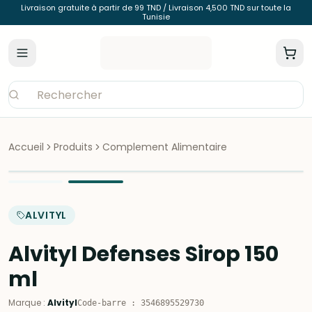
Livraison gratuite à partir de 99 TND / Livraison 4,500 TND sur toute la
Tunisie
Accueil
Produits
Complement Alimentaire
ALVITYL
Alvityl Defenses Sirop 150
ml
Marque
:
Alvityl
Code-barre
:
3546895529730