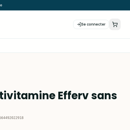
ie
Se connecter
ltivitamine Efferv sans
664492022918