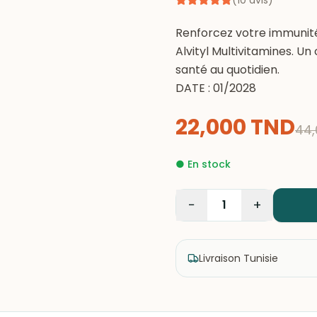
(
10
avis
)
Renforcez votre immunit
Alvityl Multivitamines. Un
santé au quotidien.
DATE : 01/2028
22,000
TND
44,
●
En stock
−
+
1
Livraison Tunisie