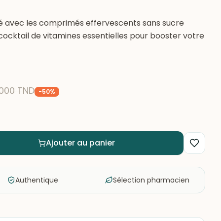
é avec les comprimés effervescents sans sucre
 cocktail de vitamines essentielles pour booster votre
000
TND
-
50
%
Ajouter au panier
Authentique
Sélection pharmacien