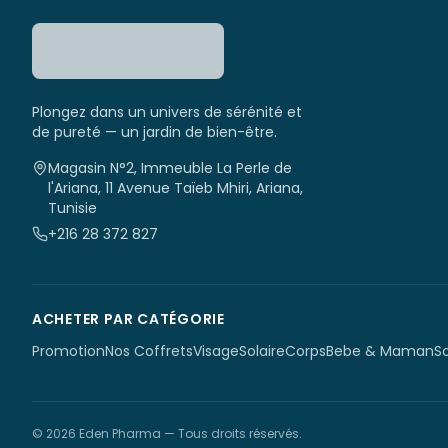
Plongez dans un univers de sérénité et
de pureté — un jardin de bien-être.
Magasin N°2, Immeuble La Perle de
l'Ariana, 11 Avenue Taïeb Mhiri, Ariana,
Tunisie
+216 28 372 827
ACHETER PAR CATÉGORIE
Promotion
Nos Coffrets
Visage
Solaire
Corps
Bebe & Maman
S
©
2026
Eden Pharma
— Tous droits réservés.