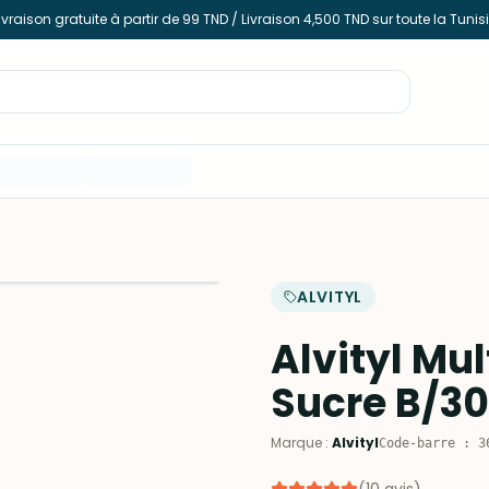
ivraison gratuite à partir de 99 TND / Livraison 4,500 TND sur toute la Tunis
ALVITYL
Alvityl Mu
Sucre B/30
Marque
:
Alvityl
Code-barre
:
3