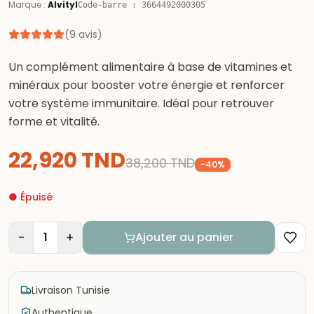
Marque
:
Alvityl
Code-barre
:
3664492000305
(
9
avis
)
Un complément alimentaire à base de vitamines et
minéraux pour booster votre énergie et renforcer
votre système immunitaire. Idéal pour retrouver
forme et vitalité.
22,920
TND
38,200
TND
-
40
%
●
Épuisé
−
+
1
Ajouter au panier
Livraison Tunisie
Authentique