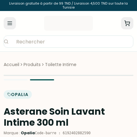
Livraison gratuite à partir de 99 TND / Livraison 4,500 TND sur toute la
Tunisie
Accueil
Produits
Toilette Intime
OPALIA
Asterane Soin Lavant
Intime 300 ml
Marque
:
Opalia
Code-barre
:
6192402882590