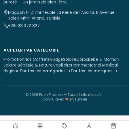
pureté — un jardin de bien-être.
Magasin N°2, Immeuble La Perle de l'Ariana, 11 Avenue
Taïeb Mhiri, Ariana, Tunisie
+216 28 372 827
ACHETER PAR CATÉGORIE
Promotion
Nos Coffrets
Visage
Solaire
Corps
Bebe & Maman
Solaire Bébé
Bio & Nature
Capillaire
Homme
Matriel Medical
Hygiene
Toutes les catégories →
Toutes les marques →
©
2026
Eden Pharma
— Tous droits réservés.
Conçu avec
♥
en Tunisie