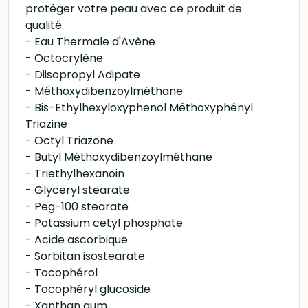
protéger votre peau avec ce produit de
qualité.
- Eau Thermale d'Avène
- Octocrylène
- Diisopropyl Adipate
- Méthoxydibenzoylméthane
- Bis-Ethylhexyloxyphenol Méthoxyphényl
Triazine
- Octyl Triazone
- Butyl Méthoxydibenzoylméthane
- Triethylhexanoin
- Glyceryl stearate
- Peg-100 stearate
- Potassium cetyl phosphate
- Acide ascorbique
- Sorbitan isostearate
- Tocophérol
- Tocophéryl glucoside
- Xanthan gum