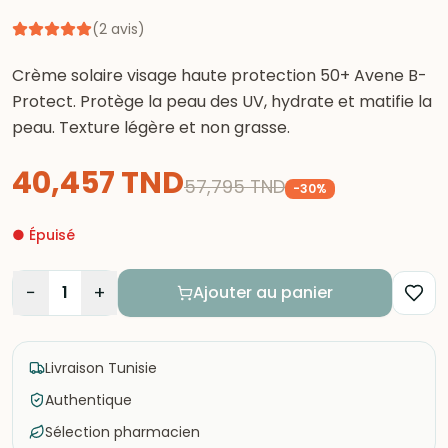
(
2
avis
)
Crème solaire visage haute protection 50+ Avene B-
Protect. Protège la peau des UV, hydrate et matifie la
peau. Texture légère et non grasse.
40,457
TND
57,795
TND
-
30
%
●
Épuisé
−
+
1
Ajouter au panier
Livraison Tunisie
Authentique
Sélection pharmacien