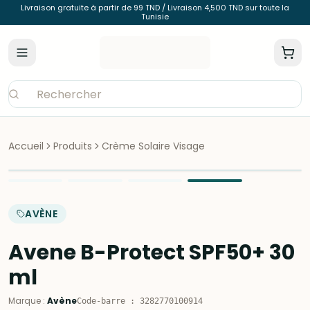
Livraison gratuite à partir de 99 TND / Livraison 4,500 TND sur toute la
Tunisie
Accueil
Produits
Crème Solaire Visage
AVÈNE
Avene B-Protect SPF50+ 30
ml
Marque
:
Avène
Code-barre
:
3282770100914