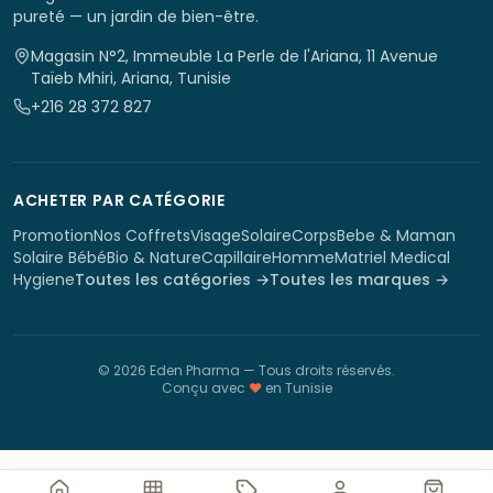
pureté — un jardin de bien-être.
Magasin N°2, Immeuble La Perle de l'Ariana, 11 Avenue
Taïeb Mhiri, Ariana, Tunisie
+216 28 372 827
ACHETER PAR CATÉGORIE
Promotion
Nos Coffrets
Visage
Solaire
Corps
Bebe & Maman
Solaire Bébé
Bio & Nature
Capillaire
Homme
Matriel Medical
Hygiene
Toutes les catégories →
Toutes les marques →
©
2026
Eden Pharma
— Tous droits réservés.
Conçu avec
♥
en Tunisie