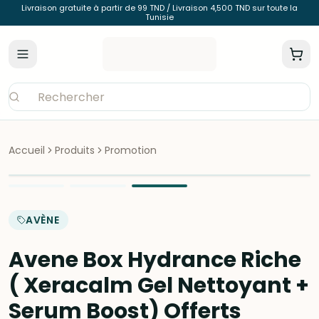
Livraison gratuite à partir de 99 TND / Livraison 4,500 TND sur toute la
Tunisie
Accueil
Produits
Promotion
AVÈNE
Avene Box Hydrance Riche
( Xeracalm Gel Nettoyant +
Serum Boost) Offerts