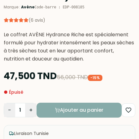
Marque
:
Avène
Code-barre
:
EDP-008185
(
6
avis
)
Le coffret AVÈNE Hydrance Riche est spécialement
formulé pour hydrater intensément les peaux sèches
à très sèches tout en leur apportant confort,
47,500
TND
56,000
TND
-
15
%
●
Épuisé
−
+
1
Ajouter au panier
Livraison Tunisie