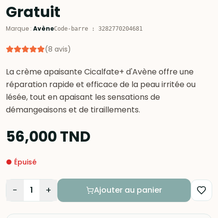
Gratuit
Marque
:
Avène
Code-barre
:
3282770204681
(
8
avis
)
La crème apaisante Cicalfate+ d'Avène offre une
réparation rapide et efficace de la peau irritée ou
lésée, tout en apaisant les sensations de
démangeaisons et de tiraillements.
56,000
TND
●
Épuisé
−
+
1
Ajouter au panier