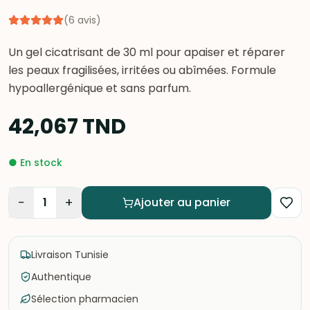
(
6
avis
)
Un gel cicatrisant de 30 ml pour apaiser et réparer
les peaux fragilisées, irritées ou abîmées. Formule
hypoallergénique et sans parfum.
42,067
TND
●
En stock
−
+
1
Ajouter au panier
Livraison Tunisie
Authentique
Sélection pharmacien