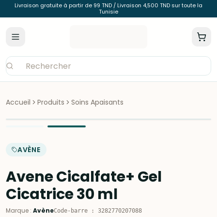
Livraison gratuite à partir de 99 TND / Livraison 4,500 TND sur toute la
Tunisie
Accueil
Produits
Soins Apaisants
AVÈNE
Avene Cicalfate+ Gel
Cicatrice 30 ml
Marque
:
Avène
Code-barre
:
3282770207088