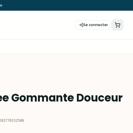
ie
Se connecter
ee Gommante Douceur
282770152586