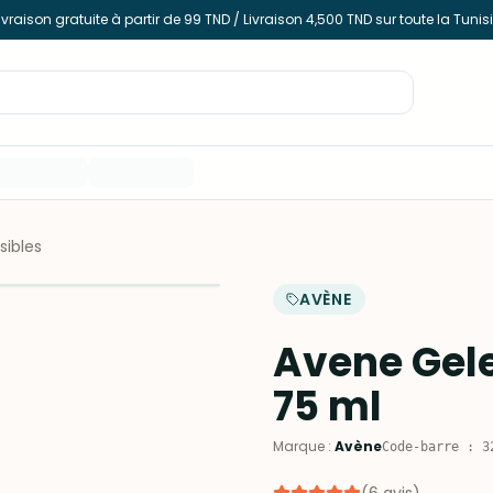
ivraison gratuite à partir de 99 TND / Livraison 4,500 TND sur toute la Tunis
ibles
AVÈNE
Avene Gel
75 ml
Marque
:
Avène
Code-barre
:
3