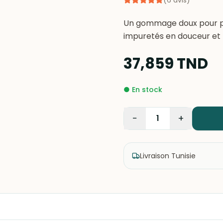
(
6
avis
)
Un gommage doux pour pea
impuretés en douceur et l
37,859
TND
●
En stock
−
+
1
Livraison Tunisie