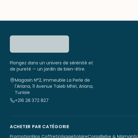
Plongez dans un univers de sérénité et
de pureté — un jardin de bien-être.
Magasin N°2, Immeuble La Perle de
l'Ariana, 11 Avenue Taïeb Mhiri, Ariana,
Tunisie
+216 28 372 827
ACHETER PAR CATÉGORIE
Promotion
Nos Coffrets
Visage
Solaire
Corps
Bebe & Maman
S