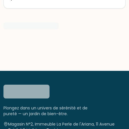
Plongez dans un univers de sérénité et de
pureté — un jardin de bien-être.
Magasin N°2, Immeuble La Perle de l'Ariana, 11 Avenue