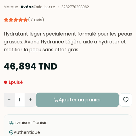
Marque
:
Avène
Code-barre
:
3282770208962
(
7
avis
)
Hydratant léger spécialement formulé pour les peaux
grasses. Avene Hydrance Légère aide à hydrater et
matifier la peau sans effet gras.
46,894
TND
●
Épuisé
−
+
1
Ajouter au panier
Livraison Tunisie
Authentique