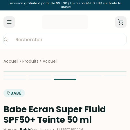
Livraison gratuite à partir de 99 TND / Livraison 4,500 TND sur toute la
Tunisie
Accueil
Produits
Accueil
BABÉ
Babe Ecran Super Fluid
SPF50+ Teinte 50 ml
Marque
:
Babé
Code-barre
:
8436571631114