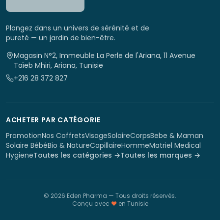
Plongez dans un univers de sérénité et de
pureté — un jardin de bien-être.
Magasin N°2, Immeuble La Perle de l'Ariana, 11 Avenue
Taïeb Mhiri, Ariana, Tunisie
+216 28 372 827
ACHETER PAR CATÉGORIE
Promotion
Nos Coffrets
Visage
Solaire
Corps
Bebe & Maman
Solaire Bébé
Bio & Nature
Capillaire
Homme
Matriel Medical
Hygiene
Toutes les catégories →
Toutes les marques →
©
2026
Eden Pharma
— Tous droits réservés.
Conçu avec
♥
en Tunisie