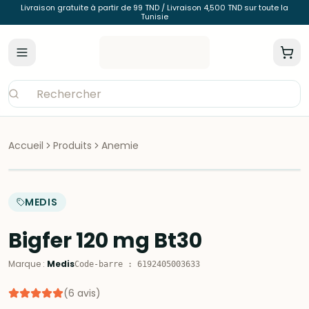
Livraison gratuite à partir de 99 TND / Livraison 4,500 TND sur toute la
Tunisie
Accueil
Produits
Anemie
MEDIS
Bigfer 120 mg Bt30
Marque
:
Medis
Code-barre
:
6192405003633
(
6
avis
)