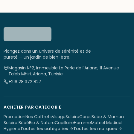
Plongez dans un univers de sérénité et de
pureté — un jardin de bien-être.
Magasin N°2, Immeuble La Perle de l'Ariana, 11 Avenue
Taïeb Mhiri, Ariana, Tunisie
+216 28 372 827
ACHETER PAR CATÉGORIE
Promotion
Nos Coffrets
Visage
Solaire
Corps
Bebe & Maman
Solaire Bébé
Bio & Nature
Capillaire
Homme
Matriel Medical
Hygiene
Toutes les catégories →
Toutes les marques →