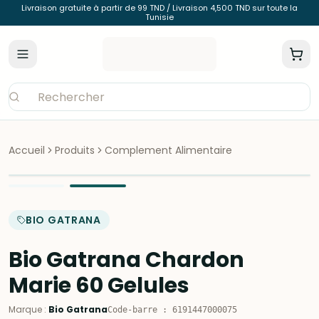
Livraison gratuite à partir de 99 TND / Livraison 4,500 TND sur toute la
Tunisie
Accueil
Produits
Complement Alimentaire
BIO GATRANA
Bio Gatrana Chardon
Marie 60 Gelules
Marque
:
Bio Gatrana
Code-barre
:
6191447000075