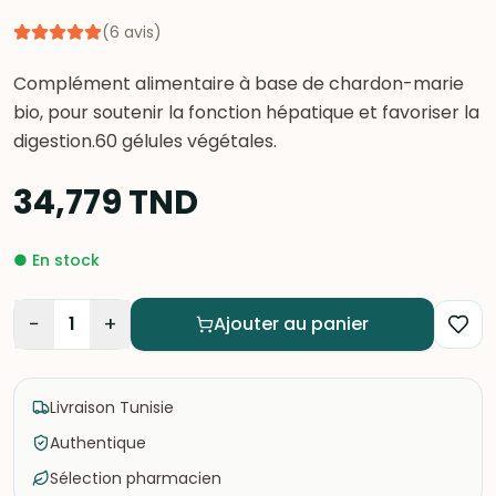
(
6
avis
)
Complément alimentaire à base de chardon-marie
bio, pour soutenir la fonction hépatique et favoriser la
digestion.60 gélules végétales.
34,779
TND
●
En stock
−
+
1
Ajouter au panier
Livraison Tunisie
Authentique
Sélection pharmacien