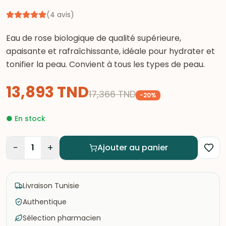
(
4
avis
)
Eau de rose biologique de qualité supérieure,
apaisante et rafraîchissante, idéale pour hydrater et
tonifier la peau. Convient à tous les types de peau.
13,893
TND
17,366
TND
-
20
%
●
En stock
−
+
1
Ajouter au panier
Livraison Tunisie
Authentique
Sélection pharmacien