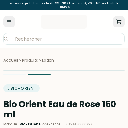
Livraison gratuite à partir de 99 TND / Livraison 4,500 TND sur toute la
Tunisie
Accueil
Produits
Lotion
BIO-ORIENT
Bio Orient Eau de Rose 150
ml
Marque
:
Bio-Orient
Code-barre
:
6191450600293