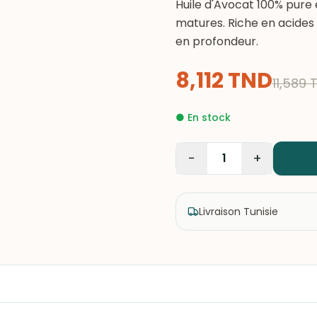
Huile d'Avocat 100% pure 
matures. Riche en acides 
en profondeur.
8,112
TND
11,589
●
En stock
−
+
1
Livraison Tunisie