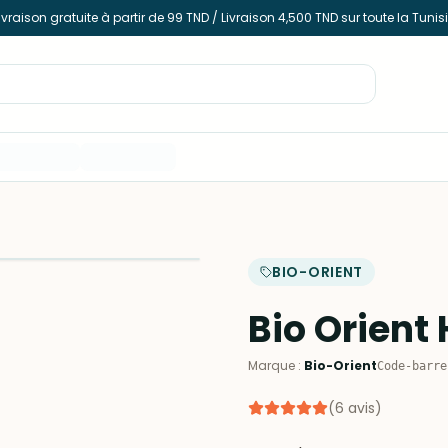
ivraison gratuite à partir de 99 TND / Livraison 4,500 TND sur toute la Tunis
BIO-ORIENT
Bio Orient 
Marque
:
Bio-Orient
Code-barre
(
6
avis
)