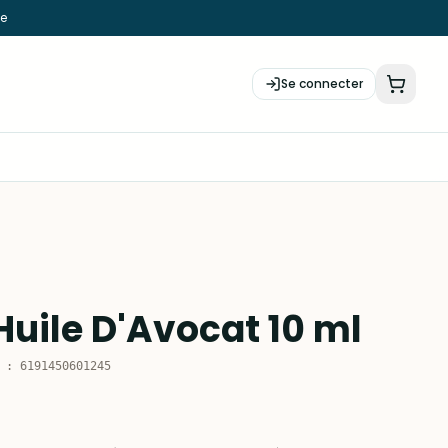
ie
Se connecter
Huile D'Avocat 10 ml
:
6191450601245