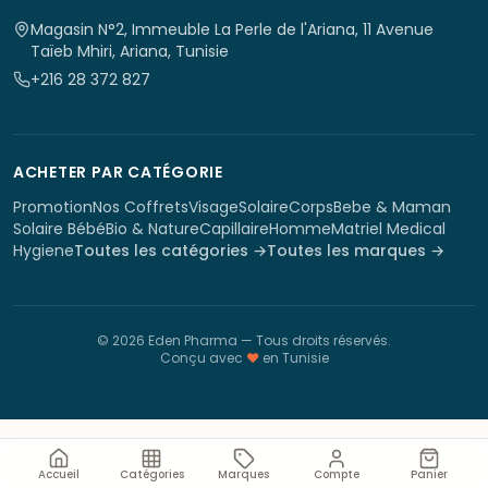
Magasin N°2, Immeuble La Perle de l'Ariana, 11 Avenue
Taïeb Mhiri, Ariana, Tunisie
+216 28 372 827
ACHETER PAR CATÉGORIE
Promotion
Nos Coffrets
Visage
Solaire
Corps
Bebe & Maman
Solaire Bébé
Bio & Nature
Capillaire
Homme
Matriel Medical
Hygiene
Toutes les catégories →
Toutes les marques →
©
2026
Eden Pharma
— Tous droits réservés.
Conçu avec
♥
en Tunisie
Accueil
Catégories
Marques
Compte
Panier