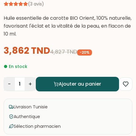
(
3
avis
)
Huile essentielle de carotte BIO Orient, 100% naturelle,
favorisant l'éclat et la vitalité de la peau, en flacon de
10 ml.
3,862
TND
4,827
TND
-
20
%
●
En stock
−
+
1
Ajouter au panier
Livraison Tunisie
Authentique
Sélection pharmacien