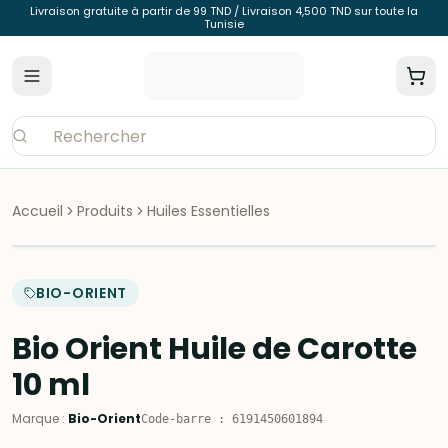
Livraison gratuite à partir de 99 TND / Livraison 4,500 TND sur toute la
Tunisie
Accueil
Produits
Huiles Essentielles
BIO-ORIENT
Bio Orient Huile de Carotte
10 ml
Marque
:
Bio-Orient
Code-barre
:
6191450601894