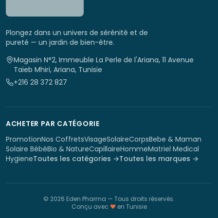
Plongez dans un univers de sérénité et de
pureté — un jardin de bien-être.
Magasin N°2, Immeuble La Perle de l'Ariana, 11 Avenue
Taïeb Mhiri, Ariana, Tunisie
+216 28 372 827
ACHETER PAR CATÉGORIE
Promotion
Nos Coffrets
Visage
Solaire
Corps
Bebe & Maman
Solaire Bébé
Bio & Nature
Capillaire
Homme
Matriel Medical
Hygiene
Toutes les catégories →
Toutes les marques →
©
2026
Eden Pharma
— Tous droits réservés.
Conçu avec
♥
en Tunisie