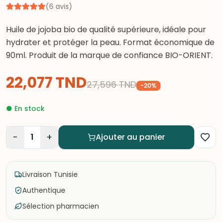
(
6
avis
)
Huile de jojoba bio de qualité supérieure, idéale pour
hydrater et protéger la peau. Format économique de
90ml. Produit de la marque de confiance BIO-ORIENT.
22,077
TND
27,596
TND
-
20
%
●
En stock
−
+
1
Ajouter au panier
Livraison Tunisie
Authentique
Sélection pharmacien