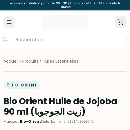
Livraison gratuite à partir de 99 TND / Livraison 4,500 TND sur toute la
Tunisie
Accueil
Produits
Huiles Essentielles
BIO-ORIENT
Bio Orient Huile de Jojoba
90 ml (زيت الجوجوبا)
Marque
:
Bio-Orient
Code-barre
:
6191450600545