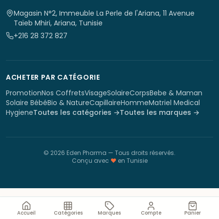
Magasin N°2, Immeuble La Perle de l'Ariana, 11 Avenue
Taïeb Mhiri, Ariana, Tunisie
+216 28 372 827
ACHETER PAR CATÉGORIE
Promotion
Nos Coffrets
Visage
Solaire
Corps
Bebe & Maman
Solaire Bébé
Bio & Nature
Capillaire
Homme
Matriel Medical
Hygiene
Toutes les catégories →
Toutes les marques →
©
2026
Eden Pharma
— Tous droits réservés.
Conçu avec
♥
en Tunisie
Accueil
Catégories
Marques
Compte
Panier