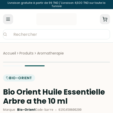
Livraison gratuite à partir de 99 TND / Livraison 4,500 TND sur toute la
Tunisie
Accueil
Produits
Aromatherapie
BIO-ORIENT
Bio Orient Huile Essentielle
Arbre a the 10 ml
Marque
:
Bio-Orient
Code-barre
:
6191450600200