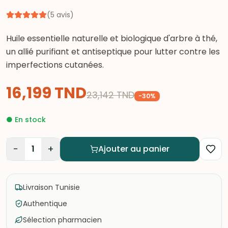
(
5
avis
)
Huile essentielle naturelle et biologique d'arbre à thé,
un allié purifiant et antiseptique pour lutter contre les
imperfections cutanées.
16,199
TND
23,142
TND
-
30
%
●
En stock
−
+
1
Ajouter au panier
Livraison Tunisie
Authentique
Sélection pharmacien