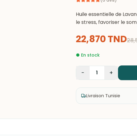
(
6
avis
)
Huile essentielle de Lava
le stress, favoriser le som
22,870
TND
28,
●
En stock
−
+
1
Livraison Tunisie