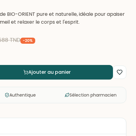
nde BIO-ORIENT pure et naturelle, idéale pour apaiser
meil et relaxer le corps et l'esprit.
588
TND
-
20
%
Ajouter au panier
Authentique
Sélection pharmacien