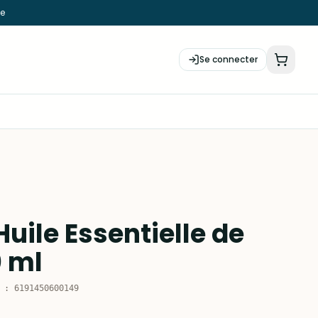
ie
Se connecter
Huile Essentielle de
 ml
:
6191450600149