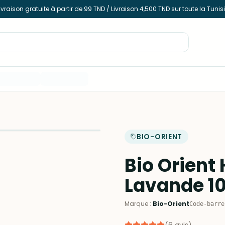
ivraison gratuite à partir de 99 TND / Livraison 4,500 TND sur toute la Tunis
BIO-ORIENT
Bio Orient 
Lavande 10
Marque
:
Bio-Orient
Code-barre