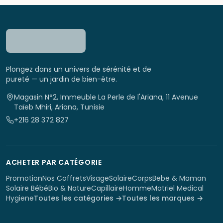
Plongez dans un univers de sérénité et de
pureté — un jardin de bien-être.
Magasin N°2, Immeuble La Perle de l'Ariana, 11 Avenue
Taïeb Mhiri, Ariana, Tunisie
+216 28 372 827
ACHETER PAR CATÉGORIE
Promotion
Nos Coffrets
Visage
Solaire
Corps
Bebe & Maman
Solaire Bébé
Bio & Nature
Capillaire
Homme
Matriel Medical
Hygiene
Toutes les catégories →
Toutes les marques →