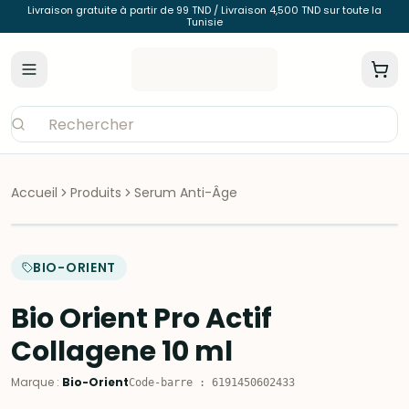
Livraison gratuite à partir de 99 TND / Livraison 4,500 TND sur toute la
Tunisie
Accueil
Produits
Serum Anti-Âge
BIO-ORIENT
Bio Orient Pro Actif
Collagene 10 ml
Marque
:
Bio-Orient
Code-barre
:
6191450602433