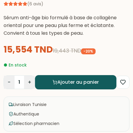
(
6
avis
)
Sérum anti-âge bio formulé à base de collagène
oriental pour une peau plus ferme et éclatante.
Convient à tous les types de peau.
15,554
TND
19,443
TND
-
20
%
●
En stock
−
+
1
Ajouter au panier
Livraison Tunisie
Authentique
Sélection pharmacien