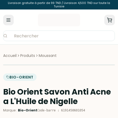
Livraison gratuite à partir de 99 TND / Livraison 4,500 TND sur toute la
Tunisie
Accueil
Produits
Moussant
BIO-ORIENT
Bio Orient Savon Anti Acne
a L'Huile de Nigelle
Marque
:
Bio-Orient
Code-barre
:
6191450601054