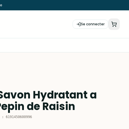
ie
Se connecter
 Savon Hydratant a
Pepin de Raisin
:
6191450600996