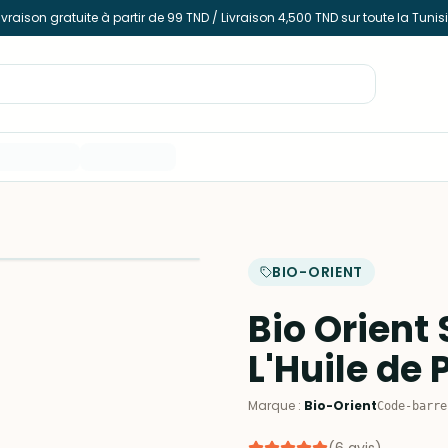
ivraison gratuite à partir de 99 TND / Livraison 4,500 TND sur toute la Tunis
BIO-ORIENT
Bio Orient
L'Huile de 
Marque
:
Bio-Orient
Code-barre