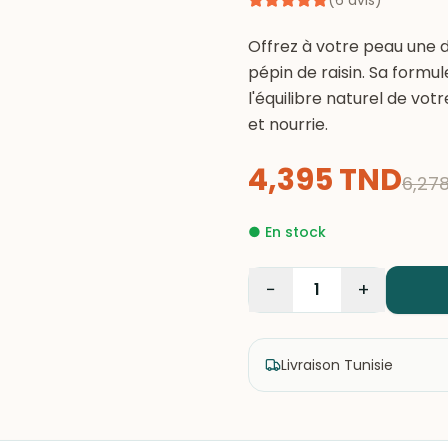
(
6
avis
)
Offrez à votre peau une d
pépin de raisin. Sa formu
l'équilibre naturel de vo
et nourrie.
4,395
TND
6,27
●
En stock
−
+
1
Livraison Tunisie