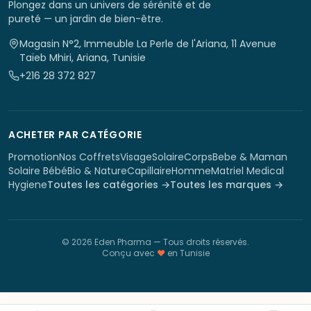
Plongez dans un univers de sérénité et de
pureté — un jardin de bien-être.
Magasin N°2, Immeuble La Perle de l'Ariana, 11 Avenue
Taïeb Mhiri, Ariana, Tunisie
+216 28 372 827
ACHETER PAR CATÉGORIE
Promotion
Nos Coffrets
Visage
Solaire
Corps
Bebe & Maman
Solaire Bébé
Bio & Nature
Capillaire
Homme
Matriel Medical
Hygiene
Toutes les catégories →
Toutes les marques →
©
2026
Eden Pharma
— Tous droits réservés.
Conçu avec
♥
en Tunisie