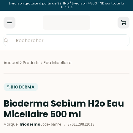
Livraison gratuite à partir de 99 TND / Livraison 4,500 TND sur toute la
Tunisie
Accueil
Produits
Eau Micellaire
BIODERMA
Bioderma Sebium H2o Eau
Micellaire 500 ml
Marque
:
Bioderma
Code-barre
:
3701129812013