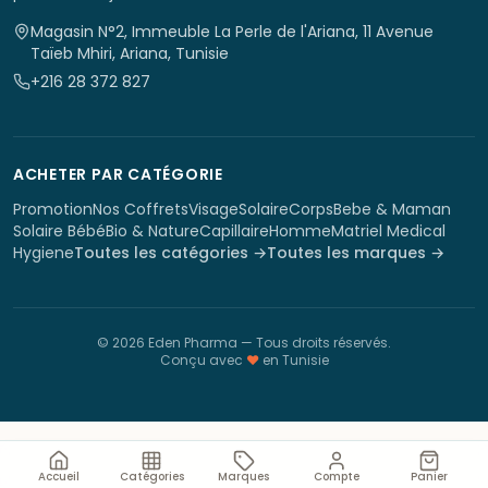
Magasin N°2, Immeuble La Perle de l'Ariana, 11 Avenue
Taïeb Mhiri, Ariana, Tunisie
+216 28 372 827
ACHETER PAR CATÉGORIE
Promotion
Nos Coffrets
Visage
Solaire
Corps
Bebe & Maman
Solaire Bébé
Bio & Nature
Capillaire
Homme
Matriel Medical
Hygiene
Toutes les catégories →
Toutes les marques →
©
2026
Eden Pharma
— Tous droits réservés.
Conçu avec
♥
en Tunisie
Accueil
Catégories
Marques
Compte
Panier