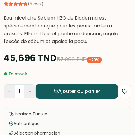
(
5
avis
)
Eau micellaire Sebium H2O de Bioderma est
spécialement conçue pour les peaux mixtes à
grasses. Elle nettoie et purifie en douceur, régule
l'excès de sébum et apaise la peau.
45,696
TND
57,000
TND
-
20
%
●
En stock
−
+
1
Ajouter au panier
Livraison Tunisie
Authentique
Sélection pharmacien