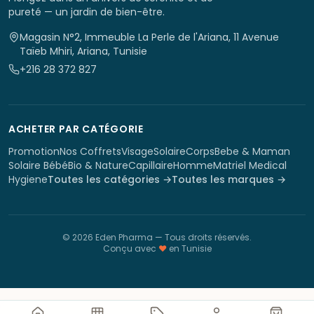
pureté — un jardin de bien-être.
Magasin N°2, Immeuble La Perle de l'Ariana, 11 Avenue
Taïeb Mhiri, Ariana, Tunisie
+216 28 372 827
ACHETER PAR CATÉGORIE
Promotion
Nos Coffrets
Visage
Solaire
Corps
Bebe & Maman
Solaire Bébé
Bio & Nature
Capillaire
Homme
Matriel Medical
Hygiene
Toutes les catégories →
Toutes les marques →
©
2026
Eden Pharma
— Tous droits réservés.
Conçu avec
♥
en Tunisie