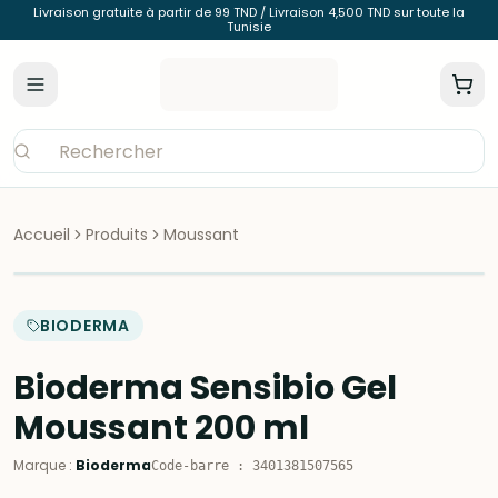
Livraison gratuite à partir de 99 TND / Livraison 4,500 TND sur toute la
Tunisie
Accueil
Produits
Moussant
BIODERMA
Bioderma Sensibio Gel
Moussant 200 ml
Marque
:
Bioderma
Code-barre
:
3401381507565