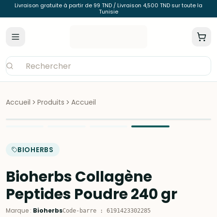
Livraison gratuite à partir de 99 TND / Livraison 4,500 TND sur toute la
Tunisie
Accueil
Produits
Accueil
BIOHERBS
Bioherbs Collagène
Peptides Poudre 240 gr
Marque
:
Bioherbs
Code-barre
:
6191423302285