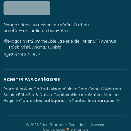
Plongez dans un univers de sérénité et de
pureté — un jardin de bien-être.
Magasin N°2, Immeuble La Perle de l'Ariana, 11 Avenue
Taïeb Mhiri, Ariana, Tunisie
+216 28 372 827
ACHETER PAR CATÉGORIE
Promotion
Nos Coffrets
Visage
Solaire
Corps
Bebe & Maman
Solaire Bébé
Bio & Nature
Capillaire
Homme
Matriel Medical
Hygiene
Toutes les catégories →
Toutes les marques →
©
2026
Eden Pharma
— Tous droits réservés.
Conçu avec
♥
en Tunisie