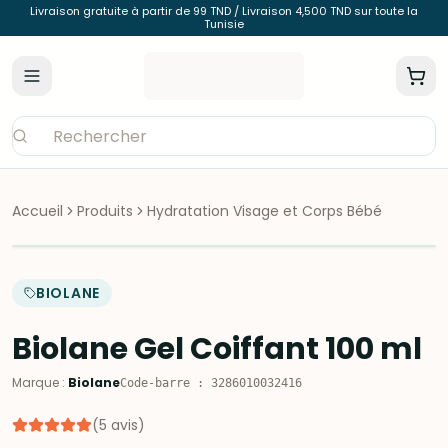
Livraison gratuite à partir de 99 TND / Livraison 4,500 TND sur toute la
Tunisie
Accueil
Produits
Hydratation Visage et Corps Bébé
BIOLANE
Biolane Gel Coiffant 100 ml
Marque
:
Biolane
Code-barre
:
3286010032416
(
5
avis
)