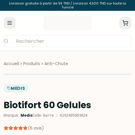
Livraison gratuite à partir de 99 TND / Livraison 4,500 TND sur toute la
Tunisie
Accueil
Produits
Anti-Chute
MEDIS
Biotifort 60 Gelules
Marque
:
Medis
Code-barre
:
6192405003824
(
6
avis
)