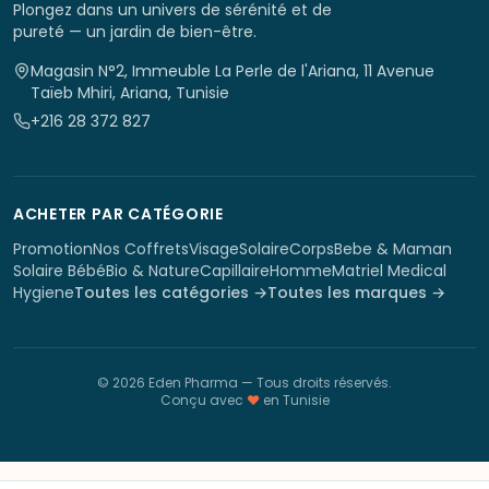
Plongez dans un univers de sérénité et de
pureté — un jardin de bien-être.
Magasin N°2, Immeuble La Perle de l'Ariana, 11 Avenue
Taïeb Mhiri, Ariana, Tunisie
+216 28 372 827
ACHETER PAR CATÉGORIE
Promotion
Nos Coffrets
Visage
Solaire
Corps
Bebe & Maman
Solaire Bébé
Bio & Nature
Capillaire
Homme
Matriel Medical
Hygiene
Toutes les catégories →
Toutes les marques →
©
2026
Eden Pharma
— Tous droits réservés.
Conçu avec
♥
en Tunisie