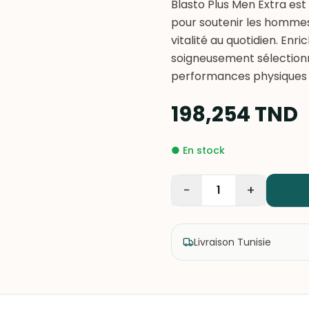
Blasto Plus Men Extra e
pour soutenir les hommes 
vitalité au quotidien. En
soigneusement sélectionné
performances physiques 
198,254
TND
●
En stock
−
+
1
Livraison Tunisie