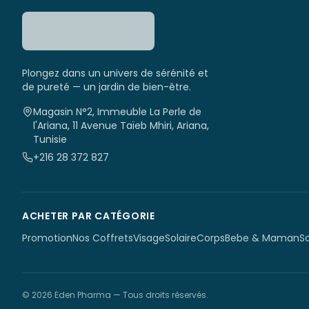
Plongez dans un univers de sérénité et
de pureté — un jardin de bien-être.
Magasin N°2, Immeuble La Perle de
l'Ariana, 11 Avenue Taïeb Mhiri, Ariana,
Tunisie
+216 28 372 827
ACHETER PAR CATÉGORIE
Promotion
Nos Coffrets
Visage
Solaire
Corps
Bebe & Maman
S
©
2026
Eden Pharma
— Tous droits réservés.