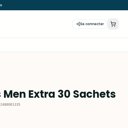
ie
Se connecter
s Men Extra 30 Sachets
92488001335