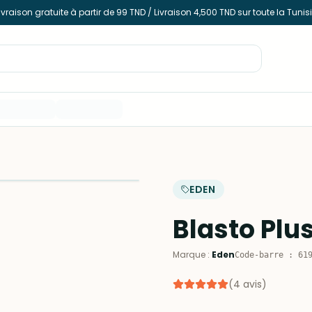
ivraison gratuite à partir de 99 TND / Livraison 4,500 TND sur toute la Tunis
EDEN
Blasto Plu
Marque
:
Eden
Code-barre
:
61
(
4
avis
)