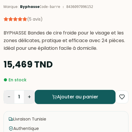
Marque
:
Byphasse
Code-barre
:
8436097096152
(
5
avis
)
BYPHASSE Bandes de cire froide pour le visage et les
zones délicates, pratique et efficace avec 24 pièces.
Idéal pour une épilation facile à domicile.
15,469
TND
●
En stock
−
+
1
Ajouter au panier
Livraison Tunisie
Authentique