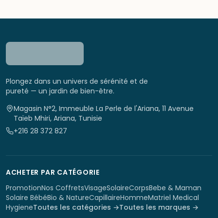
Plongez dans un univers de sérénité et de
pureté — un jardin de bien-être.
Magasin N°2, Immeuble La Perle de l'Ariana, 11 Avenue
Taïeb Mhiri, Ariana, Tunisie
+216 28 372 827
ACHETER PAR CATÉGORIE
Promotion
Nos Coffrets
Visage
Solaire
Corps
Bebe & Maman
Solaire Bébé
Bio & Nature
Capillaire
Homme
Matriel Medical
Hygiene
Toutes les catégories →
Toutes les marques →