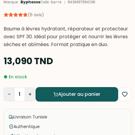
Marque
:
Byphasse
Code-barre
:
8436097094196
(
6
avis
)
Baume à lèvres hydratant, réparateur et protecteur
avec SPF 30. Idéal pour protéger et nourrir les lèvres
sèches et abîmées. Format pratique en duo.
13,090
TND
●
En stock
−
+
1
Ajouter au panier
Livraison Tunisie
Authentique