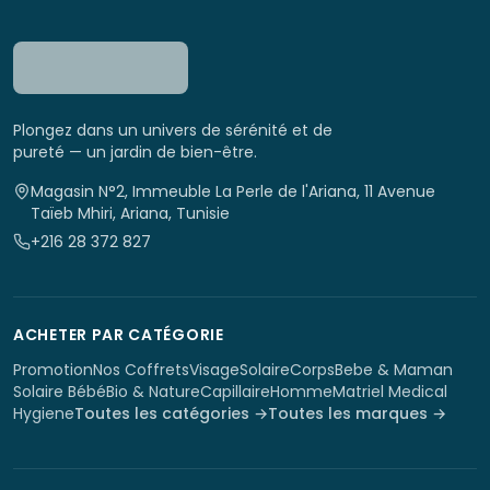
Plongez dans un univers de sérénité et de
pureté — un jardin de bien-être.
Magasin N°2, Immeuble La Perle de l'Ariana, 11 Avenue
Taïeb Mhiri, Ariana, Tunisie
+216 28 372 827
ACHETER PAR CATÉGORIE
Promotion
Nos Coffrets
Visage
Solaire
Corps
Bebe & Maman
Solaire Bébé
Bio & Nature
Capillaire
Homme
Matriel Medical
Hygiene
Toutes les catégories →
Toutes les marques →