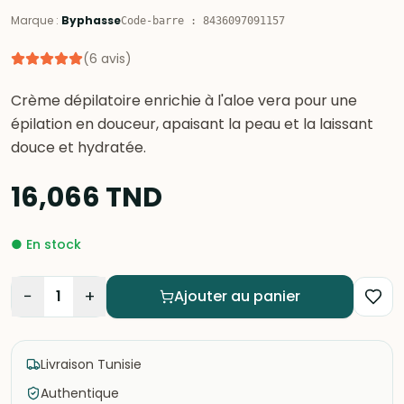
Marque
:
Byphasse
Code-barre
:
8436097091157
(
6
avis
)
Crème dépilatoire enrichie à l'aloe vera pour une
épilation en douceur, apaisant la peau et la laissant
douce et hydratée.
16,066
TND
●
En stock
−
+
1
Ajouter au panier
Livraison Tunisie
Authentique