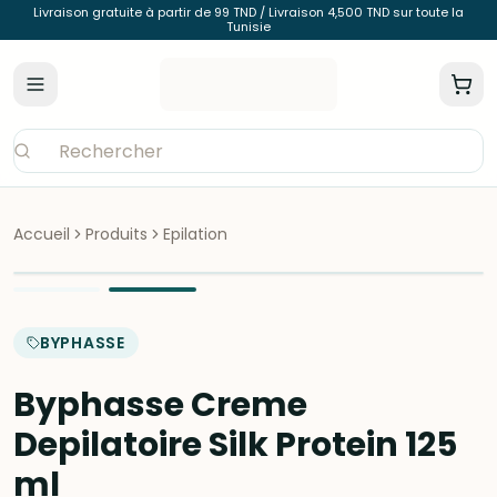
Livraison gratuite à partir de 99 TND / Livraison 4,500 TND sur toute la
Tunisie
Accueil
Produits
Epilation
BYPHASSE
Byphasse Creme
Depilatoire Silk Protein 125
ml