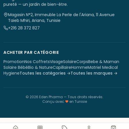
pureté — un jardin de bien-être.
Magasin N°2, Immeuble La Perle de l'Ariana, 11 Avenue
Taïeb Mhiri, Ariana, Tunisie
+216 28 372 827
ACHETER PAR CATÉGORIE
Promotion
Nos Coffrets
Visage
Solaire
Corps
Bebe & Maman
Solaire Bébé
Bio & Nature
Capillaire
Homme
Matriel Medical
Hygiene
Toutes les catégories →
Toutes les marques →
©
2026
Eden Pharma
— Tous droits réservés.
Conçu avec
♥
en Tunisie