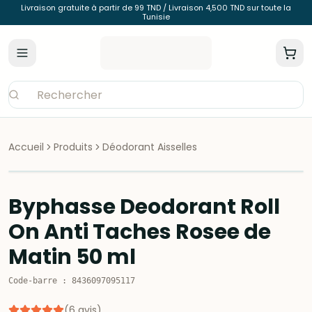
Livraison gratuite à partir de 99 TND / Livraison 4,500 TND sur toute la
Tunisie
Accueil
Produits
Déodorant Aisselles
Byphasse Deodorant Roll
On Anti Taches Rosee de
Matin 50 ml
Code-barre
:
8436097095117
(
6
avis
)