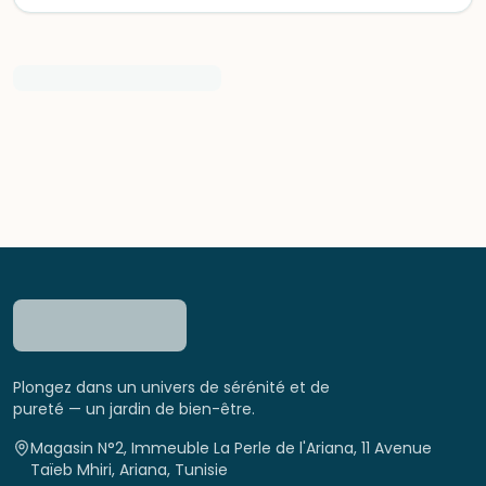
Plongez dans un univers de sérénité et de
pureté — un jardin de bien-être.
Magasin N°2, Immeuble La Perle de l'Ariana, 11 Avenue
Taïeb Mhiri, Ariana, Tunisie