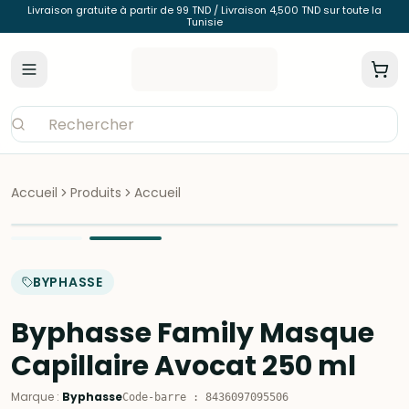
Livraison gratuite à partir de 99 TND / Livraison 4,500 TND sur toute la
Tunisie
Accueil
Produits
Accueil
BYPHASSE
Byphasse Family Masque
Capillaire Avocat 250 ml
Marque
:
Byphasse
Code-barre
:
8436097095506