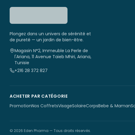
Plongez dans un univers de sérénité et
de pureté — un jardin de bien-être.
Magasin N°2, Immeuble La Perle de
l'Ariana, 11 Avenue Taïeb Mhiri, Ariana,
Tunisie
+216 28 372 827
ACHETER PAR CATÉGORIE
Promotion
Nos Coffrets
Visage
Solaire
Corps
Bebe & Maman
S
©
2026
Eden Pharma
— Tous droits réservés.