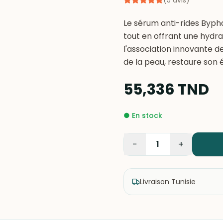
(
5
avis
)
Le sérum anti-rides Byphas
tout en offrant une hydr
l'association innovante de
de la peau, restaure son é
55,336
TND
●
En stock
−
+
1
Livraison Tunisie