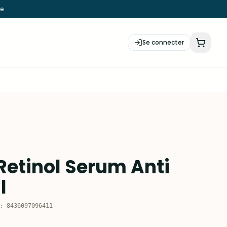
ie
Se connecter
etinol Serum Anti
l
:
8436097096411