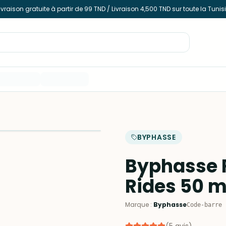
ivraison gratuite à partir de 99 TND / Livraison 4,500 TND sur toute la Tunis
BYPHASSE
Byphasse R
Rides 50 m
Marque
:
Byphasse
Code-barre