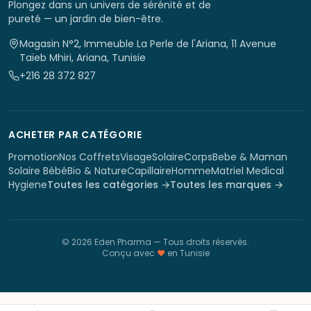
Plongez dans un univers de sérénité et de
pureté — un jardin de bien-être.
Magasin N°2, Immeuble La Perle de l'Ariana, 11 Avenue
Taïeb Mhiri, Ariana, Tunisie
+216 28 372 827
ACHETER PAR CATÉGORIE
Promotion
Nos Coffrets
Visage
Solaire
Corps
Bebe & Maman
Solaire Bébé
Bio & Nature
Capillaire
Homme
Matriel Medical
Hygiene
Toutes les catégories →
Toutes les marques →
©
2026
Eden Pharma
— Tous droits réservés.
Conçu avec
♥
en Tunisie