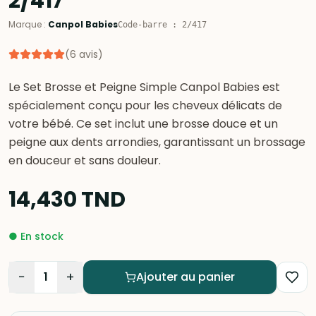
2/417
Marque
:
Canpol Babies
Code-barre
:
2/417
(
6
avis
)
Le Set Brosse et Peigne Simple Canpol Babies est
spécialement conçu pour les cheveux délicats de
votre bébé. Ce set inclut une brosse douce et un
peigne aux dents arrondies, garantissant un brossage
en douceur et sans douleur.
14,430
TND
●
En stock
−
+
1
Ajouter au panier