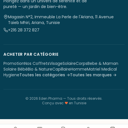
Plongez dans un univers de sérénité et de
pureté — un jardin de bien-être.
Magasin N°2, Immeuble La Perle de l'Ariana, 11 Avenue
Taïeb Mhiri, Ariana, Tunisie
+216 28 372 827
ACHETER PAR CATÉGORIE
Promotion
Nos Coffrets
Visage
Solaire
Corps
Bebe & Maman
Solaire Bébé
Bio & Nature
Capillaire
Homme
Matriel Medical
Hygiene
Toutes les catégories →
Toutes les marques →
©
2026
Eden Pharma
— Tous droits réservés.
Conçu avec
♥
en Tunisie