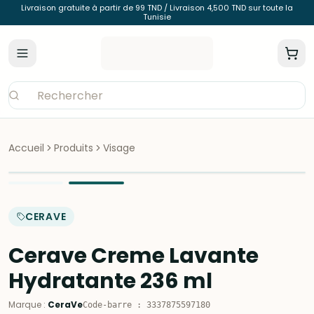
Livraison gratuite à partir de 99 TND / Livraison 4,500 TND sur toute la
Tunisie
Accueil
Produits
Visage
CERAVE
Cerave Creme Lavante
Hydratante 236 ml
Marque
:
CeraVe
Code-barre
:
3337875597180