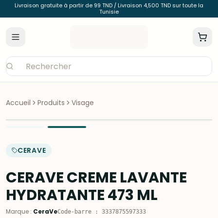
Livraison gratuite à partir de 99 TND / Livraison 4,500 TND sur toute la
Tunisie
Accueil
Produits
Visage
CERAVE
CERAVE CREME LAVANTE
HYDRATANTE 473 ML
Marque
:
CeraVe
Code-barre
:
3337875597333