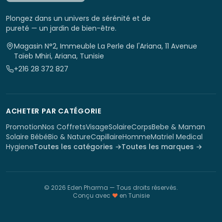
Plongez dans un univers de sérénité et de
pureté — un jardin de bien-être.
Magasin N°2, Immeuble La Perle de l'Ariana, 11 Avenue
Taïeb Mhiri, Ariana, Tunisie
+216 28 372 827
ACHETER PAR CATÉGORIE
Promotion
Nos Coffrets
Visage
Solaire
Corps
Bebe & Maman
Solaire Bébé
Bio & Nature
Capillaire
Homme
Matriel Medical
Hygiene
Toutes les catégories →
Toutes les marques →
©
2026
Eden Pharma
— Tous droits réservés.
Conçu avec
♥
en Tunisie