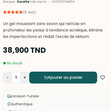
Marque
:
CeraVe
Code-barre
:
3337875784054
(
6
avis
)
Un gel moussant sans savon qui nettoie en
profondeur les peaux à tendance acnéique, élimine
les imperfections et réduit l'excès de sébum.
38,900
TND
●
En stock
−
+
1
Ajouter au panier
Livraison Tunisie
Authentique