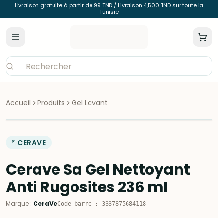
Livraison gratuite à partir de 99 TND / Livraison 4,500 TND sur toute la
Tunisie
Accueil
Produits
Gel Lavant
CERAVE
Cerave Sa Gel Nettoyant
Anti Rugosites 236 ml
Marque
:
CeraVe
Code-barre
:
3337875684118